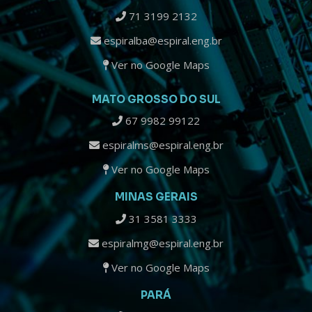
71 3199 2132
espiralba@espiral.eng.br
Ver no Google Maps
MATO GROSSO DO SUL
67 9982 99122
espiralms@espiral.eng.br
Ver no Google Maps
MINAS GERAIS
31 3581 3333
espiralmg@espiral.eng.br
Ver no Google Maps
PARÁ