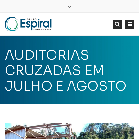
LinkedIn
Close
top
Tog
Search
bar
nav
AUDITORIAS
CRUZADAS EM
JULHO E AGOSTO