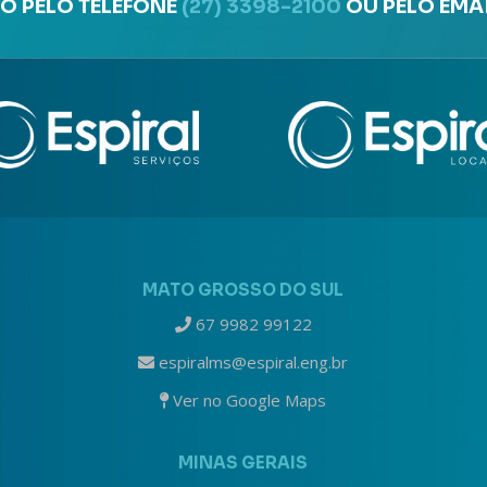
O PELO TELEFONE
(27) 3398-2100
OU PELO EMA
MATO GROSSO DO SUL
67 9982 99122
espiralms@espiral.eng.br
Ver no Google Maps
MINAS GERAIS