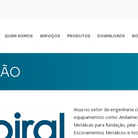
QUEM SOMOS
SERVIÇOS
PRODUTOS
DOWNLOADS
NO
SPIRAL LOCAÇÃO
PIRAL SERVIÇOS
ÇÃO
KKO LOCAÇÃO
SSAS POLÍTICAS
I
Atua no setor da engenharia ci
equipamentos como: Andaimes I
Metálicas para fundação, pilar
Escoramentos Metálicos e tod