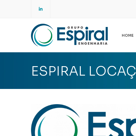
LinkedIn
HOME
E
ES
ESPIRAL LOCA
A
NO
SG