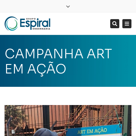
LinkedIn
Close
top
Tog
Search
bar
nav
CAMPANHA ART
EM AÇÃO