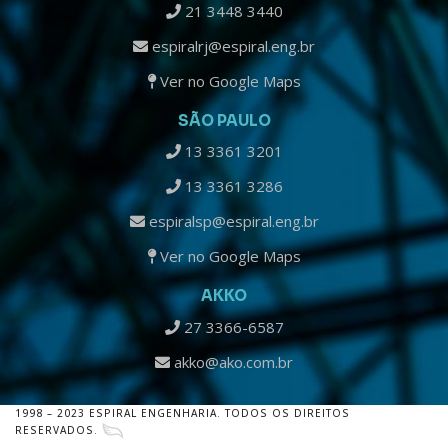
21 3448 3440
espiralrj@espiral.eng.br
Ver no Google Maps
SÃO PAULO
13 3361 3201
13 3361 3286
espiralsp@espiral.eng.br
Ver no Google Maps
AKKO
27 3366-6587
akko@ako.com.br
1998 – 2023 ESPIRAL ENGENHARIA. TODOS OS DIREITOS
RESERVADOS.