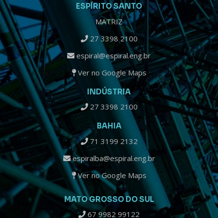
ESPÍRITO SANTO
MATRIZ
27 3398 2100
espiral@espiral.eng.br
Ver no Google Maps
INDÚSTRIA
27 3398 2100
BAHIA
71 3199 2132
espiralba@espiral.eng.br
Ver no Google Maps
MATO GROSSO DO SUL
67 9982 99122