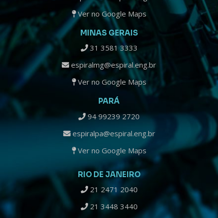
Ver no Google Maps
MINAS GERAIS
31 3581 3333
espiralmg@espiral.eng.br
Ver no Google Maps
PARÁ
94 99239 2720
espiralpa@espiral.eng.br
Ver no Google Maps
RIO DE JANEIRO
21 2471 2040
21 3448 3440