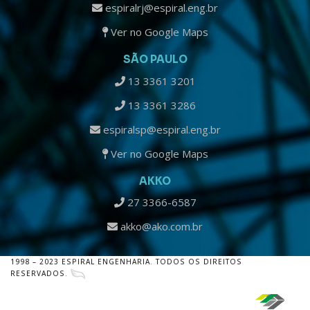
espiralrj@espiral.eng.br
Ver no Google Maps
SÃO PAULO
13 3361 3201
13 3361 3286
espiralsp@espiral.eng.br
Ver no Google Maps
AKKO
27 3366-6587
akko@ako.com.br
1998 – 2023 ESPIRAL ENGENHARIA. TODOS OS DIREITOS
RESERVADOS.