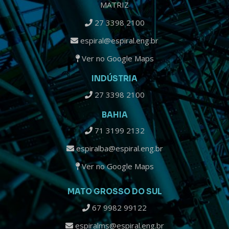
MATRIZ
27 3398 2100
espiral@espiral.eng.br
Ver no Google Maps
INDÚSTRIA
27 3398 2100
BAHIA
71 3199 2132
espiralba@espiral.eng.br
Ver no Google Maps
MATO GROSSO DO SUL
67 9982 99122
espiralms@espiral.eng.br