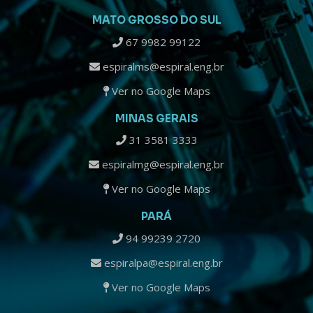
MATO GROSSO DO SUL
67 9982 99122
espiralms@espiral.eng.br
Ver no Google Maps
MINAS GERAIS
31 3581 3333
espiralmg@espiral.eng.br
Ver no Google Maps
PARÁ
94 99239 2720
espiralpa@espiral.eng.br
Ver no Google Maps