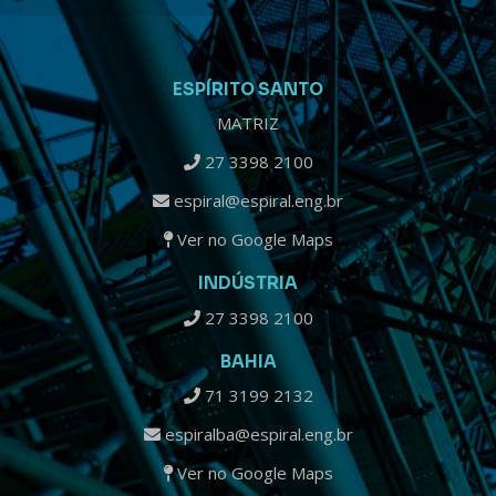
ESPÍRITO SANTO
MATRIZ
27 3398 2100
espiral@espiral.eng.br
Ver no Google Maps
INDÚSTRIA
27 3398 2100
BAHIA
71 3199 2132
espiralba@espiral.eng.br
Ver no Google Maps