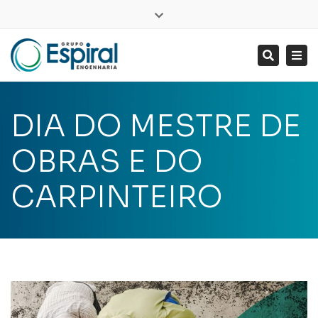
LinkedIn
Close
top
Tog
Search
bar
nav
DIA DO MESTRE DE
OBRAS E DO
CARPINTEIRO