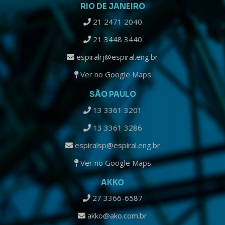
RIO DE JANEIRO
21 2471 2040
21 3448 3440
espiralrj@espiral.eng.br
Ver no Google Maps
SÃO PAULO
13 3361 3201
13 3361 3286
espiralsp@espiral.eng.br
Ver no Google Maps
AKKO
27 3366-6587
akko@ako.com.br