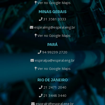
Ver no Google Maps
MINAS GERAIS
31 3581 3333
espiralmg@espiral.eng.br
Ver no Google Maps
PARÁ
94 99239 2720
espiralpa@espiral.eng.br
Ver no Google Maps
RIO DE JANEIRO
21 2471 2040
21 3448 3440
espiralrj@espiral.eng.br