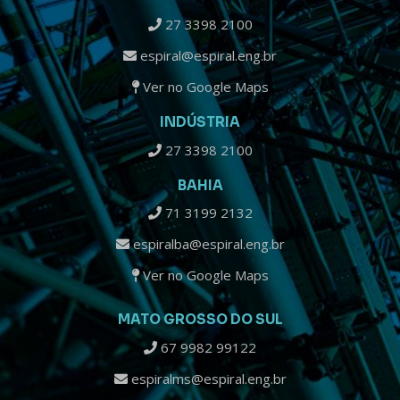
27 3398 2100
espiral@espiral.eng.br
Ver no Google Maps
INDÚSTRIA
27 3398 2100
BAHIA
71 3199 2132
espiralba@espiral.eng.br
Ver no Google Maps
MATO GROSSO DO SUL
67 9982 99122
espiralms@espiral.eng.br