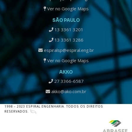
Ver no Google Maps
SÃO PAULO
13 3361 3201
13 3361 3286
espiralsp@espiral.eng.br
Ver no Google Maps
AKKO
27 3366-6587
akko@ako.com.br
1998 – 2023 ESPIRAL ENGENHARIA. TODOS OS DIREITOS
RESERVADOS.