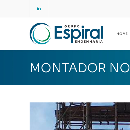
LinkedIn
HOME
E
ES
MONTADOR NOT
A
NO
SG