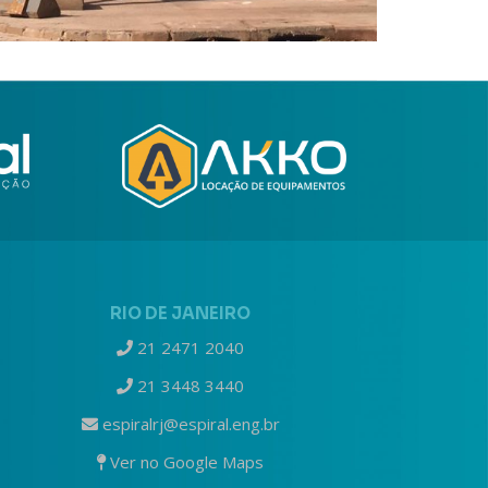
RIO DE JANEIRO
21 2471 2040
21 3448 3440
espiralrj@espiral.eng.br
Ver no Google Maps