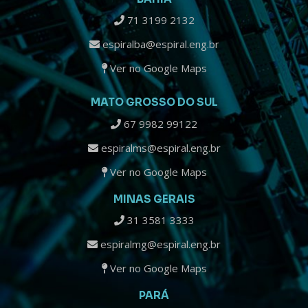
71 3199 2132
espiralba@espiral.eng.br
Ver no Google Maps
MATO GROSSO DO SUL
67 9982 99122
espiralms@espiral.eng.br
Ver no Google Maps
MINAS GERAIS
31 3581 3333
espiralmg@espiral.eng.br
Ver no Google Maps
PARÁ