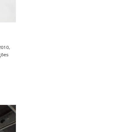
2010,
ções