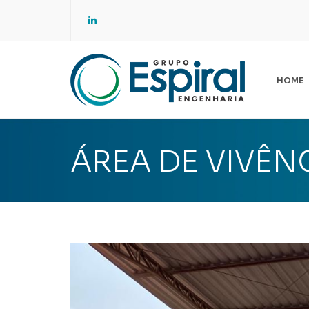
LinkedIn
HOME
E
ES
ÁREA DE VIVÊN
A
NO
SG