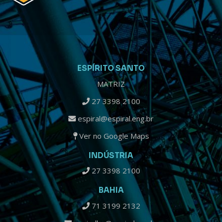
ESPÍRITO SANTO
MATRIZ
27 3398 2100
espiral@espiral.eng.br
Ver no Google Maps
INDÚSTRIA
27 3398 2100
BAHIA
71 3199 2132