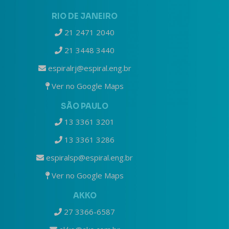
RIO DE JANEIRO
21 2471 2040
21 3448 3440
espiralrj@espiral.eng.br
Ver no Google Maps
SÃO PAULO
13 3361 3201
13 3361 3286
espiralsp@espiral.eng.br
Ver no Google Maps
AKKO
27 3366-6587