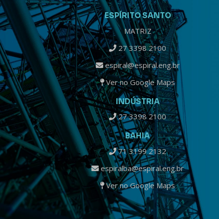
ESPÍRITO SANTO
MATRIZ
27 3398 2100
espiral@espiral.eng.br
Ver no Google Maps
INDÚSTRIA
27 3398 2100
BAHIA
71 3199 2132
espiralba@espiral.eng.br
Ver no Google Maps