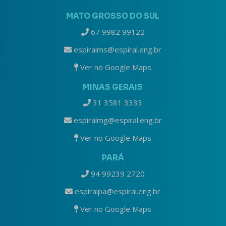
MATO GROSSO DO SUL
67 9982 99122
espiralms@espiral.eng.br
Ver no Google Maps
MINAS GERAIS
31 3581 3333
espiralmg@espiral.eng.br
Ver no Google Maps
PARÁ
94 99239 2720
espiralpa@espiral.eng.br
Ver no Google Maps