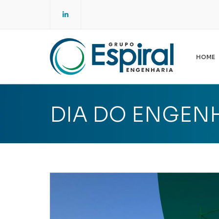
LinkedIn
HOME
E
ES
DIA DO ENGENH
A
NO
SG