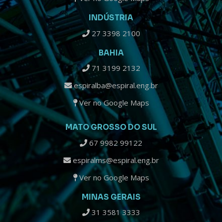
INDÚSTRIA
27 3398 2100
BAHIA
71 3199 2132
espiralba@espiral.eng.br
Ver no Google Maps
MATO GROSSO DO SUL
67 9982 99122
espiralms@espiral.eng.br
Ver no Google Maps
MINAS GERAIS
31 3581 3333