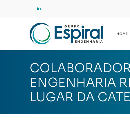
LinkedIn
HOME
E
ES
COLABORADORE
A
NO
ENGENHARIA RE
SG
LUGAR DA CAT