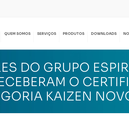
QUEM SOMOS
SERVIÇOS
PRODUTOS
DOWNLOADS
NO
SPIRAL LOCAÇÃO
PIRAL SERVIÇOS
S DO GRUPO ESPIR
KKO LOCAÇÃO
SSAS POLÍTICAS
CEBERAM O CERTIFI
I
EGORIA KAIZEN NOV