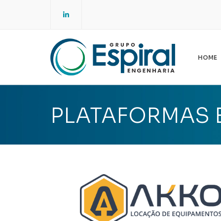
LinkedIn
HOME
E
ES
PLATAFORMAS 
A
NO
SG