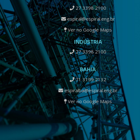
27 3398 2100
espiral@espiral.eng.br
Ver no Google Maps
INDÚSTRIA
27 3398 2100
BAHIA
71 3199 2132
espiralba@espiral.eng.br
Ver no Google Maps