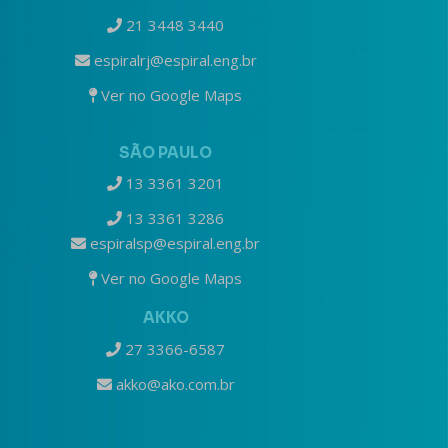
21 3448 3440
espiralrj@espiral.eng.br
Ver no Google Maps
SÃO PAULO
13 3361 3201
13 3361 3286
espiralsp@espiral.eng.br
Ver no Google Maps
AKKO
27 3366-6587
akko@ako.com.br