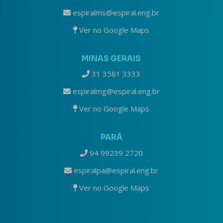
espiralms@espiral.eng.br
Ver no Google Maps
MINAS GERAIS
31 3581 3333
espiralmg@espiral.eng.br
Ver no Google Maps
PARÁ
94 99239 2720
espiralpa@espiral.eng.br
Ver no Google Maps